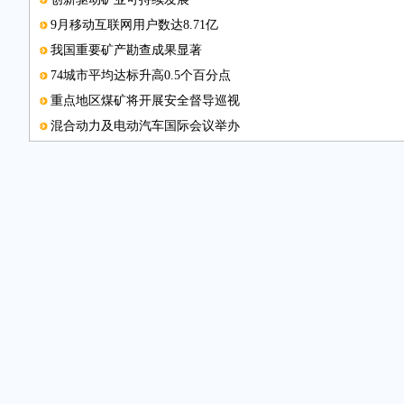
9月移动互联网用户数达8.71亿
我国重要矿产勘查成果显著
74城市平均达标升高0.5个百分点
重点地区煤矿将开展安全督导巡视
混合动力及电动汽车国际会议举办
保护水源，丹江口在行动
过境运输潜力
我国在线教育市场规模不断扩大
中国国际石材科技展览会闭幕