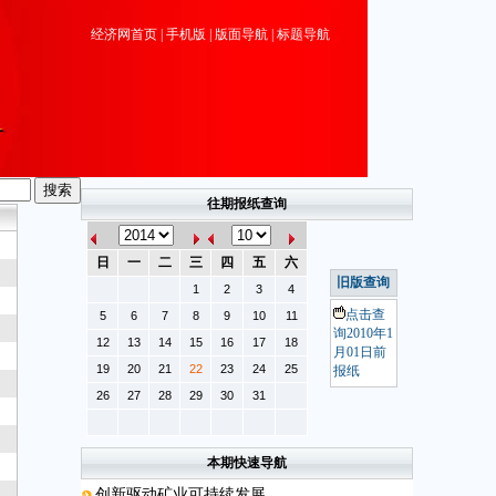
经济网首页
|
手机版
|
版面导航
|
标题导航
往期报纸查询
日
一
二
三
四
五
六
旧版查询
1
2
3
4
点击查
5
6
7
8
9
10
11
询2010年1
12
13
14
15
16
17
18
月01日前
19
20
21
22
23
24
25
报纸
26
27
28
29
30
31
本期快速导航
创新驱动矿业可持续发展