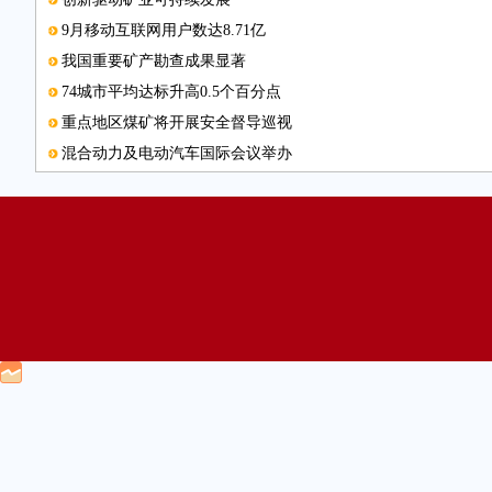
9月移动互联网用户数达8.71亿
我国重要矿产勘查成果显著
74城市平均达标升高0.5个百分点
重点地区煤矿将开展安全督导巡视
混合动力及电动汽车国际会议举办
保护水源，丹江口在行动
过境运输潜力
我国在线教育市场规模不断扩大
中国国际石材科技展览会闭幕