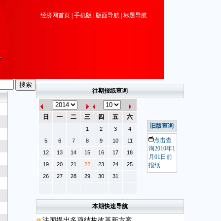
经济网首页
|
手机版
|
版面导航
|
标题导航
往期报纸查询
日
一
二
三
四
五
六
旧版查询
1
2
3
4
点击查
5
6
7
8
9
10
11
询2010年1
12
13
14
15
16
17
18
月01日前
19
20
21
22
23
24
25
报纸
26
27
28
29
30
31
本期快速导航
法国提出多项结构改革新方案