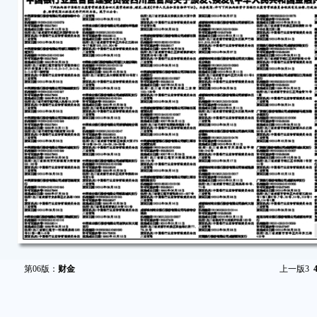
第06版：
财金
上一版
3