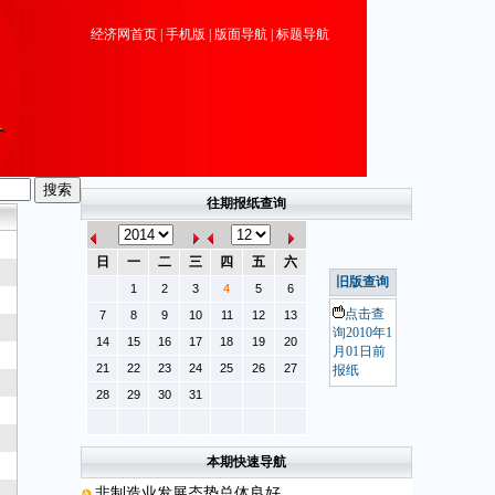
经济网首页
|
手机版
|
版面导航
|
标题导航
往期报纸查询
日
一
二
三
四
五
六
旧版查询
1
2
3
4
5
6
点击查
7
8
9
10
11
12
13
询2010年1
14
15
16
17
18
19
20
月01日前
21
22
23
24
25
26
27
报纸
28
29
30
31
本期快速导航
非制造业发展态势总体良好