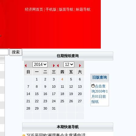
经济网首页
|
手机版
|
版面导航
|
标题导航
往期报纸查询
日
一
二
三
四
五
六
旧版查询
1
2
3
4
5
6
点击查
7
8
9
10
11
12
13
询2010年1
14
15
16
17
18
19
20
月01日前
21
22
23
24
25
26
27
报纸
28
29
30
31
本期快速导航
习近平同欧洲理事会主席通电话