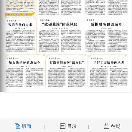
版面
目录
往期
|
|