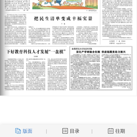
版面
目录
往期
|
|