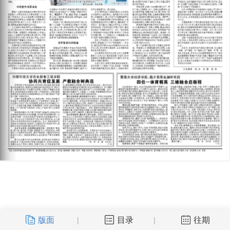
版面
目录
往期
|
|