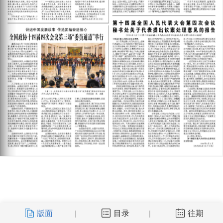
版面
目录
往期
|
|