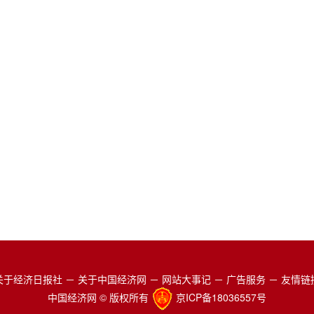
关于经济日报社
－
关于中国经济网
－
网站大事记
－
广告服务
－
友情链
中国经济网 © 版权所有
京ICP备18036557号