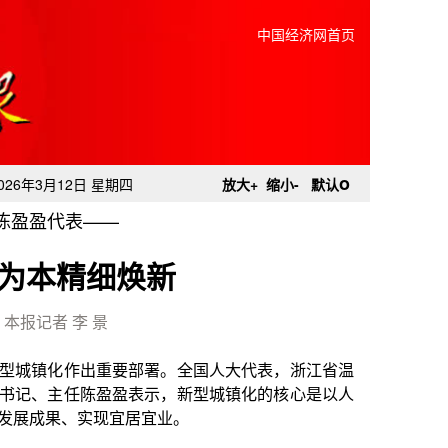
中国经济网首页
o
026年3月12日 星期四
放大+
缩小-
默认
陈盈盈代表——
为本精细焕新
本报记者 李 景
部署。全国人大代表，浙江省温
表示，新型城镇化的核心是以人
居宜业。
“五城三园”建设，将城市更新作
力打造长三角南翼品质名城。今
紧扣“百姓园博”“全城园博”理