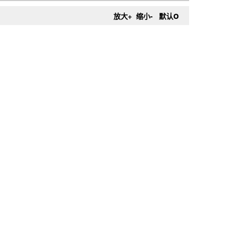
o
放大+
缩小-
默认