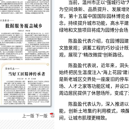
念，持续提升城市功能，高水平建设现代化人民城市
绿地和文旅项目将成为园博分会场，让更多群众共享
陈盈盈代表介绍，在园博园建设中，废弃矿坑经
文旅景观；调蓄工程的巧妙设计既解决了园区防洪排
观，展现了“精改微提”创新路径。
陈盈盈代表说，近年来，洞头城市建设聚焦盘活
始终把民生温度注入“海上花园”建设的每一个细节。
是新老城区交界处一座废旧的停车场，通过改造，以
场、人才之家等功能区域，并设口袋公园、共享餐厅
周边居民提供了休憩场所，变成了洞头市民的“共享客
陈盈盈代表认为，深入推进以人为本的新型城镇
能，创新土地集约利用模式，唤醒“沉睡”资源，以“
间，让城市肌理更精致。
上一版
下一版