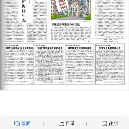
版面
目录
往期
|
|