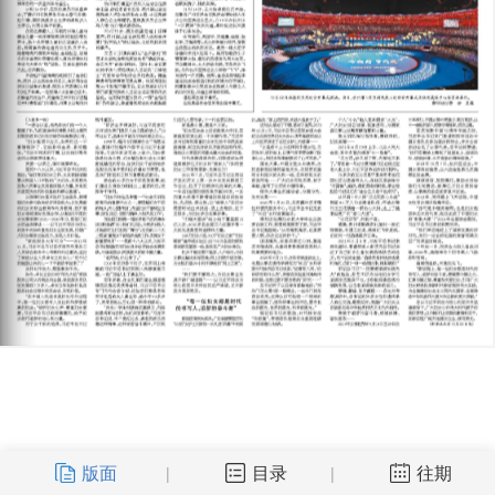
版面
目录
往期
|
|