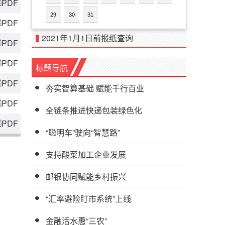
PDF
29
30
31
PDF
2021年1月1日前报纸查询
PDF
PDF
标题导航
PDF
夯实智算基础 赋能千行百业
PDF
全链条推进快递包装绿色化
PDF
“聪明车”驶向“智慧路”
支持酸菜加工企业发展
邮银协同赋能乡村振兴
“汇率避险盯市系统”上线
金融活水惠“三农”