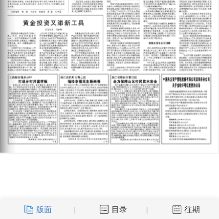
版面
目录
往期
|
|