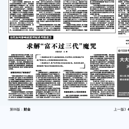
第06版：
财金
上一版
3