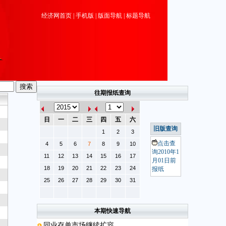
经济网首页
|
手机版
|
版面导航
|
标题导航
往期报纸查询
日
一
二
三
四
五
六
旧版查询
1
2
3
点击查
4
5
6
7
8
9
10
询2010年1
11
12
13
14
15
16
17
月01日前
18
19
20
21
22
23
24
报纸
25
26
27
28
29
30
31
本期快速导航
同业存单市场继续扩容