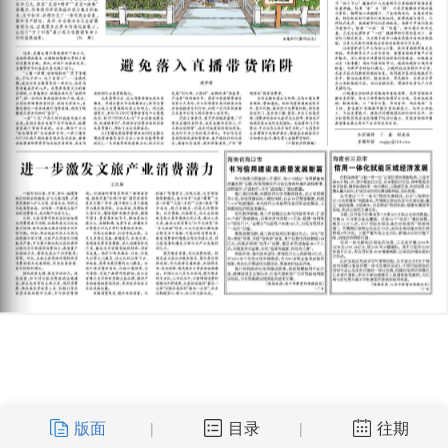
版面
目录
往期
|
|