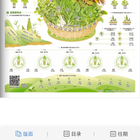
版面
目录
往期
|
|