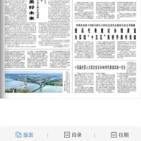
版面
目录
往期
|
|