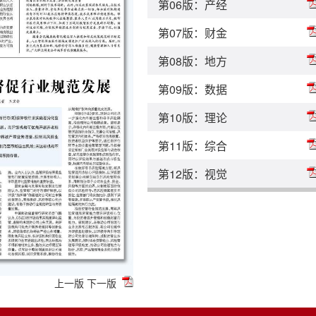
第06版：产经
第07版：财金
第08版：地方
第09版：数据
第10版：理论
第11版：综合
第12版：视觉
上一版
下一版