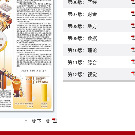
第06版：产经
第07版：财金
第08版：地方
第09版：数据
第10版：理论
第11版：综合
第12版：视觉
上一版
下一版