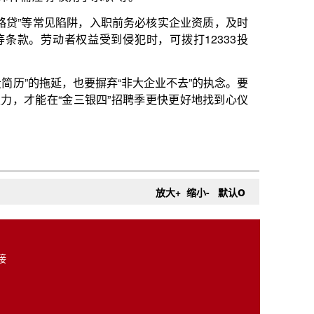
o
放大+
缩小-
默认
接