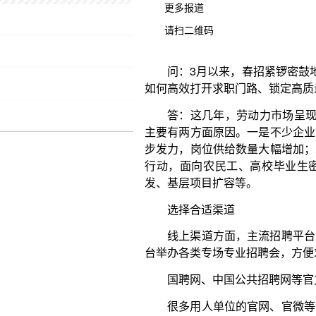
更多报道
答：这几年，劳动力市场呈现全年活跃的状态。“
请扫二维码
主要有两方面原因。一是不少企业的年度招聘计划多
步发力，岗位供给数量大幅增加；二是这一时期政策
行动，面向农民工、高校毕业生密集出台就业支持
发、基层项目扩容等。
选择合适渠道
线上渠道方面，主流招聘平台上有更多招聘信息
台举办各类专场专业招聘会，方便求职者择优选岗。
国聘网、中国公共招聘网等官方平台，是获取央
很多用人单位的官网、官微等，也会发布详细的
群推送专属岗位信息。
线下渠道方面，传统的高校招聘会、企业宣讲会
等同样不可忽视。现场投递简历后，往往能当场达成
也能通过面对面交流，用“看得见、摸得着”的互动选
避免盲目投递
求职者首先要认真打磨求职材料，突出自身竞争力
与应聘无关的信息。