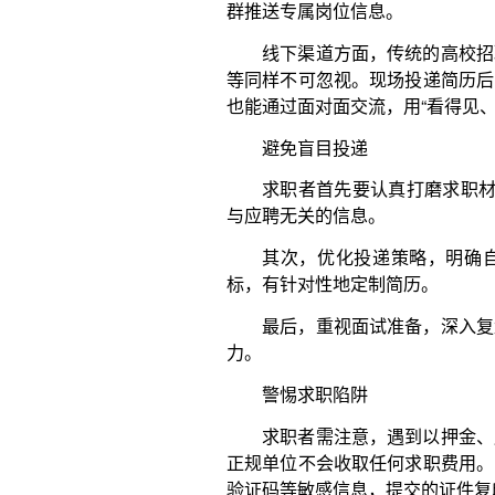
其次，优化投递策略，明确自身特点，结合学
标，有针对性地定制简历。
最后，重视面试准备，深入复盘简历项目，熟练
力。
警惕求职陷阱
求职者需注意，遇到以押金、服装费、培训费等
正规单位不会收取任何求职费用。同时，保护好个人
验证码等敏感信息，提交的证件复印件需注明“仅用于
警惕“高薪刷单”“付费内推”“套路贷”等常见陷
签订劳动合同，明确薪资、社保等条款。劳动者权益受
诉。
求职者既要避免“万事俱备再投简历”的拖延，也要
根据自己的优势理性规划、精准发力，才能在“金三银
岗位。
（文/本报记者 敖 蓉）