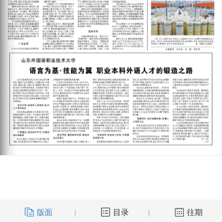
版面
目录
往期
|
|