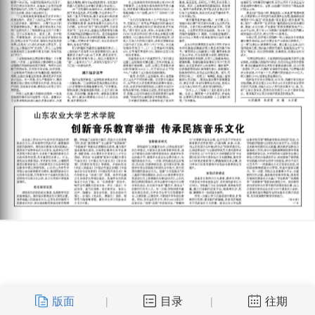
版面
目录
往期
|
|