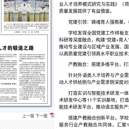
党建引领：铸魂育人强根基，校准人才培养航向
学校发挥全国党建工作样板支部优势，将基层党
科研等深度融合，构建“党建+育人”双融双促机制。
推动专业建设与区域产业发展、国家战略有效对接。
以高质量党建引领高水平职业技术大学建设。
产教融合：搭建多维平台，打通供需对接脉络
针对外语类人才培养与产业需求脱节的问题，学
动人才供给侧与产业需求侧深度对接。
打造实训与智能技术研发一体化平台。依托山东
术研发中心等11个实训基地，打造了集产、学、研、
能技术研发平台，推动语言服务产业转型升级，促进
搭建产教融合创新平台。学校联合北京外研在线
服务行业产教融合共同体，汇聚120多家院校企业
景，与国外知名企业共享资源；同环球慧思（北京）
实践中心，借海关大数据开发维护海外客户，深化校企
建设语言培训与翻译服务平台。发挥跨语言服务
上一版
下一版
展研究基地和云时代译界研究所，为企业“出海”提供
料库建设等解决方案，助力区域产业升级与文化传播