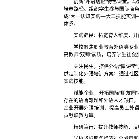
关注民生，搭建外语“微课堂”。开发多语种微课
供定制化外语培训方案；通过社区语言角、跨境电商
实践技能。
赋能企业，开拓国际“朋友圈”。积极服务国家战
存在的语言难题和外语人才缺口，选派师生进驻企业
企业开展外语培训，提高员工外语水平和跨文化交际能
贡献职教力量。
精研笃行：提升教师技能，反哺人才培养之法
学校坚持服务经济社会发展和国际交流，依托平
造兼具“讲台能力”与“产业经验”的“双师型”教师队伍。
在政府服务中展现实战能力。学校教师团队为山
笔译，协助当地政府外事、商务及学术交流翻译超30
访吉尔吉斯斯坦、哈萨克斯坦两国的翻译任务，以精准
市”建设。
在职教出海中彰显中国智慧。教师团队参与国际
桑尼亚职业标准开发，开展多国师资培训，输出先进理
项目，培养10多个国家近500名学生；借“中文+职业
生。