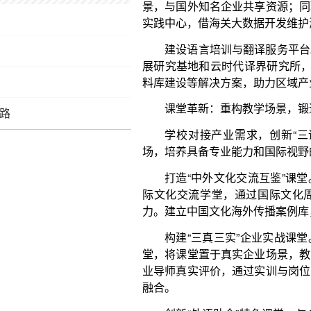
课堂革新：重构教学场景，锻造实战应用能力
学校对接产业需求，创新“三课堂”育人模式，
场，培养具备专业能力和国际视野的外语人才。
打造“中外文化交流互鉴”课堂。与帕克大学、莫
际文化交流学堂，通过国际文化周、云课堂、外事
力。建立中国文化海外传播案例库，提升学生文化自
之路
构建“三真三实”企业实战课堂。学校联合如文思
堂，将课堂置于真实企业场景，教学内容贯穿多语言
业导师真实评价，通过实训与岗位、流程、成果转化
融合。
创新“外语助企”特色课堂。与金马集团等“走出去
培养路径。组织学生参与国际商务洽谈、海外社交媒体
成“大一认知实践—大二技能实训—大三实战巩固—大
体系。
实践辟径：拓宽育人维度，开阔国际视野之界
学校聚焦职业教育外语类专业人才培养定位，师
高教师“双师”素质，培养学生社会服务能力、企业实