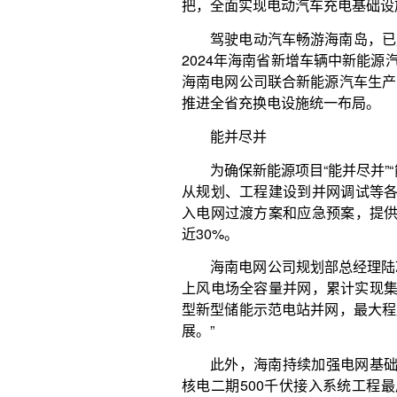
型新型储能示范电站并网，最大程度保障省内新能源
展。”
此外，海南持续加强电网基础设施建设，目前海南
核电二期500千伏接入系统工程最后一段导线已完成
架工程首条500千伏线路全线贯通。
南方电网公司重大项目总监李庆江说，工程建成
350万千瓦以上，保障海南自贸港加速建设的用电需
上风电等新能源的安全送出和消纳，将有力支撑海南
务海南绿色转型发展。
作为我国首个500千伏省域数字电网，这一工
亚、昌江等14个市县、完整的“口”字形环网架构，
电等新能源的安全送出和消纳。
截至8月8日，海南省新能源装机突破1200万千
风电217万千瓦，光伏945万千瓦，生物质46万千瓦，