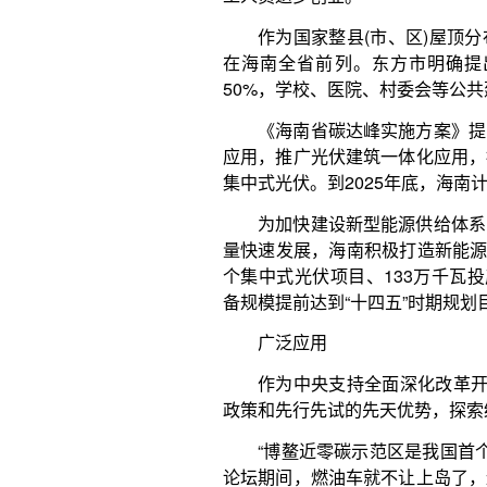
为加快建设新型能源供给体系，支持风电、光伏
量快速发展，海南积极打造新能源开发基地。“十四五
个集中式光伏项目、133万千瓦投产并网，完成52
备规模提前达到“十四五”时期规划目标。
广泛应用
作为中央支持全面深化改革开放的一块“试验田”
政策和先行先试的先天优势，探索绿色发展模式，推
“博鳌近零碳示范区是我国首个拿到‘区域零碳运
论坛期间，燃油车就不让上岛了，连高尔夫球场除草
让示范区的碳排放再降1%。”琼海供电局工程建设部
“在场馆中心门口的光储充柔性充电示范站，可以
义琳手指的方向，可以看到8个充电桩并排而立。“
600千瓦，采用液冷技术，解决了在高功率充电情况
辆在10分钟内充满电。”郭义琳说。
博鳌论坛会议中心、周边的酒店楼宇、停车场的
场，都密密麻麻地铺设上了光伏板、光伏地砖，窗户
玻璃。郭义琳介绍，论坛的所有场馆已实现100%使
段。