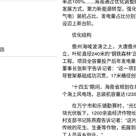
儋州海域波涛之上，大唐儋州120万千瓦海上风
立，叶轮直径240米的“钢铁森林”正迎风展翼。作为
工程，项目全容量投产后年发电量可达36.6亿千瓦
董事长张新宇告诉记者：“这一项目突破多项技术壁垒
导管架基础成功沉贯，17米桶径创下行业纪录。”
“十四五”期间，海南省规划在临高、儋州、东方
个海上风电场，总装机容量达1230万千瓦。
之路
在万宁市和乐镇勤赛村，“光伏+农业”的创新模
块光伏板下，1200余亩经济作物长势喜人，百香果
村支部书记陈燕霞告诉记者：“这片土地较为贫瘠，如
传统的花生、生姜等作物，拓展到经济效益更好的经
工人员返乡创业。”
作为国家整县(市、区)屋顶分布式光伏开发试点
在海南全省前列。东方市明确提出，党政机关建筑
50%，学校、医院、村委会等公共建筑屋顶安装光伏发
《海南省碳达峰实施方案》提出，要坚持分布式
应用，推广光伏建筑一体化应用，按照农光互补、渔
集中式光伏。到2025年底，海南计划新增光伏发电装机