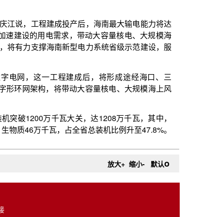
o
放大+
缩小-
默认
接