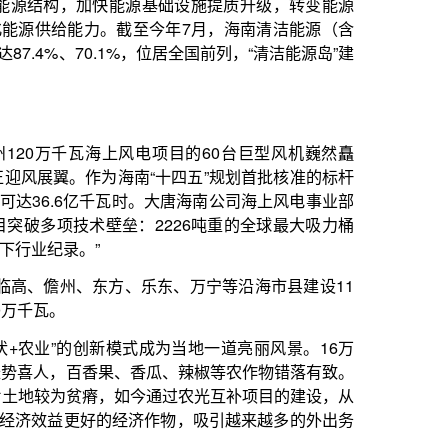
电项目的60台巨型风机巍然矗
海南“十四五”规划首批核准的标杆
时。大唐海南公司海上风电事业部
：2226吨重的全球最大吸力桶
、乐东、万宁等沿海市县建设11
式成为当地一道亮丽风景。16万
、香瓜、辣椒等农作物错落有致。
今通过农光互补项目的建设，从
济作物，吸引越来越多的外出务
地区，东方市分布式光伏发展走
屋顶安装光伏发电比例不低于
电比例不低于40%。
与集中式并举，加大分布式光伏
光互补、林光互补模式有序发展
400万千瓦。