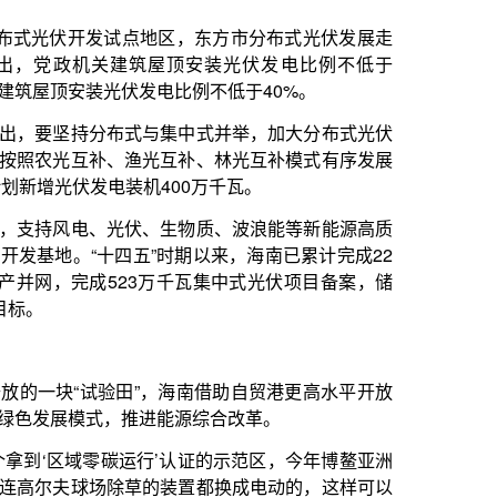
、生物质、波浪能等新能源高质
”时期以来，海南已累计完成22
3万千瓦集中式光伏项目备案，储
，海南借助自贸港更高水平开放
进能源综合改革。
行’认证的示范区，今年博鳌亚洲
的装置都换成电动的，这样可以
技术管理工程师郭义琳说。
让充电与加油一样快。”顺着郭
充电桩单个最大充电功率可达到
下线缆发热的问题，最快能让车
车棚，甚至在论坛新闻中心前广
、阳台上也用上了能发电的光伏
用绿色电力，进入近零碳运行阶