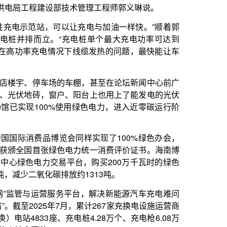
同样实现了100%绿色办会，
电力统一消费评价证书。海南博
台，购买200万千瓦时的绿色
约1313吨。
平台，解决新能源汽车充电难问
月，累计267家充换电设施运营商
电桩4.28万个、充电枪6.08万
公路建成后的一道亮丽风景线。
。为推动能源资源高效配置和利用，
领域企业，按照市场化方式共同
电网优化新能源及储能并网服务，
、内转外不转”的原则，制定接
保姆式”服务，将并网时限压缩
年以来，海南电网成功完成3座海
211万千瓦，并实现全国构网