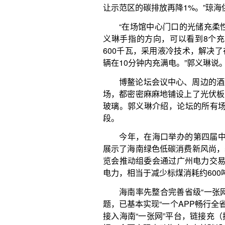
今年，在海口举办的第四届中国国际消费品博览会
展示了海南绿色低碳消费新风尚，获颁全国首张绿色
览会推动组委会通过广州电力交易中心绿色电力交易平
电力，相当于减少标煤消耗约600吨，减少二氧化碳排放
海南率先整合完善省级“一张网”监管与运营服务
题，已基本实现“一个APP畅行全省”。截至2025年7
接入海南“一张网”平台，链接充（换）电站4833座、充
把，全面实现电动汽车充电基础设施乡镇全覆盖。
驾驶电动汽车畅游海南岛，已成为海南环岛旅游
2024年海南省新增车辆中新能源汽车占比58.2%
海南电网公司联合新能源汽车生产、电池制造及相关
推进全省充换电设施统一布局。
能并尽并
为确保新能源项目“能并尽并”“能接尽接”，海南
从规划、工程建设到并网调试等各环节按照“一口对外
入电网过渡方案和应急预案，提供“全流程、一站式、
近30%。
海南电网公司规划部总经理陆冰雁介绍：“2025
上风电场全容量并网，累计实现集中式新能源新增并网