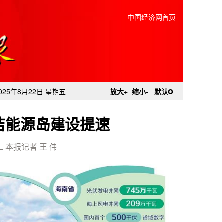
中国经济网首页
o
025年8月22日 星期五
放大+
缩小-
默认
洁能源岛建设提速
□ 本报记者 王 伟