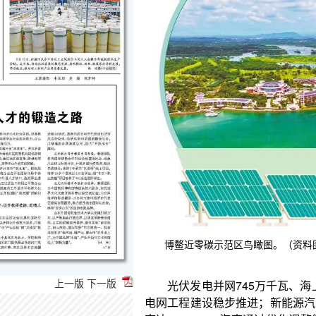
光伏发电并网745万千瓦、海上风电并网209万
电网工程建设稳步推进；新能源汽车市场渗透率全国
率达100%……海南通过优化调整能源结构，加快能
博鳌近零碳示范区鸟瞰图。（资料
发展方式，聚力新能源转型，强化能源供给能力。截
气电）装机占比、发电量占比分别达87.4%、70.1%
设迈上新台阶。
上一版
下一版
优化结构