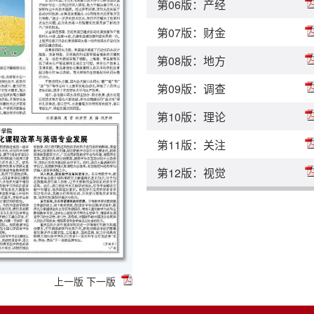
第06版：产经
第07版：财金
第08版：地方
第09版：调查
第10版：理论
第11版：关注
第12版：视觉
上一版
下一版