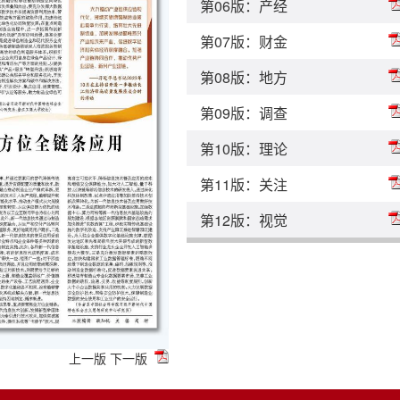
第06版：产经
第07版：财金
第08版：地方
第09版：调查
第10版：理论
第11版：关注
第12版：视觉
上一版
下一版