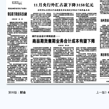
第06版：
财金
上一版
3