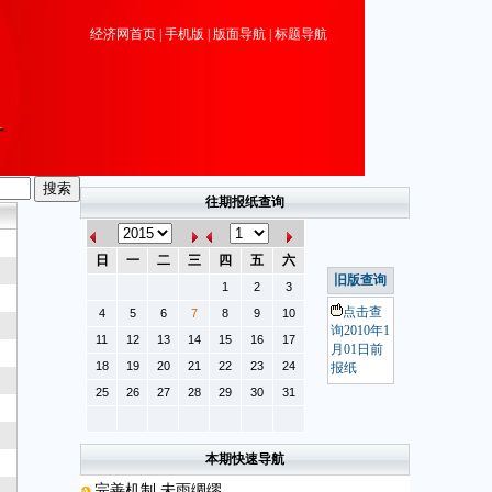
经济网首页
|
手机版
|
版面导航
|
标题导航
往期报纸查询
日
一
二
三
四
五
六
旧版查询
1
2
3
点击查
4
5
6
7
8
9
10
询2010年1
11
12
13
14
15
16
17
月01日前
18
19
20
21
22
23
24
报纸
25
26
27
28
29
30
31
本期快速导航
完善机制 未雨绸缪