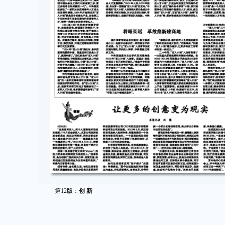
第12版：
创 新