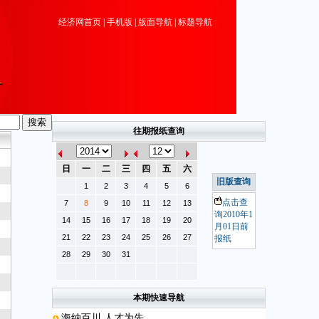
经济网首页
|
手机版
|
版面导航
|
标题导航
往期报纸查询
日
一
二
三
四
五
六
旧版查询
1
2
3
4
5
6
点击查
7
8
9
10
11
12
13
询2010年1
14
15
16
17
18
19
20
月01日前
21
22
23
24
25
26
27
报纸
28
29
30
31
本期快速导航
海纳百川 人才为先