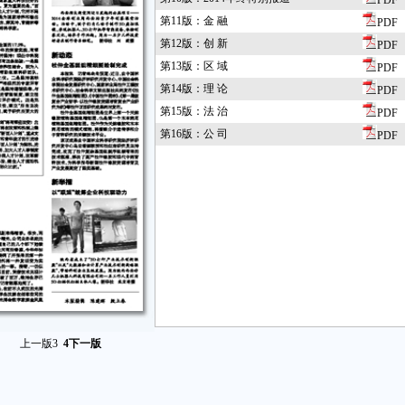
PDF
第11版：金 融
PDF
第12版：创 新
PDF
第13版：区 域
PDF
第14版：理 论
PDF
第15版：法 治
PDF
第16版：公 司
PDF
上一版
3
4
下一版