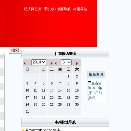
经济网首页
|
手机版
|
版面导航
|
标题导航
往期报纸查询
日
一
二
三
四
五
六
旧版查询
1
2
点击查
3
4
5
6
7
8
9
询2010年1
10
11
12
13
14
15
16
月01日前
17
18
19
20
21
22
23
报纸
24
25
26
27
28
29
30
31
本期快速导航
从“黑”到“绿”的嬗变