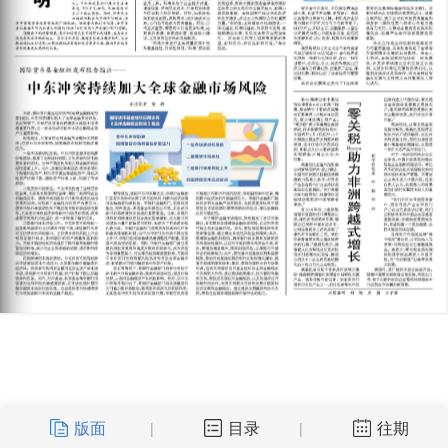
版面
目录
往期
|
|