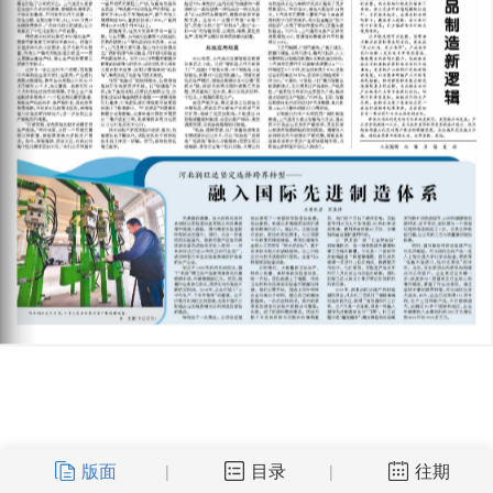
版面
目录
往期
|
|