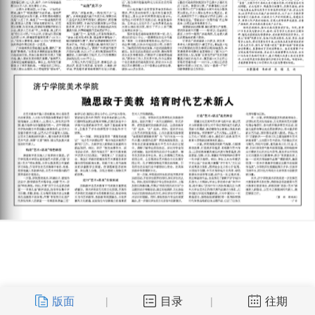
版面
目录
往期
|
|