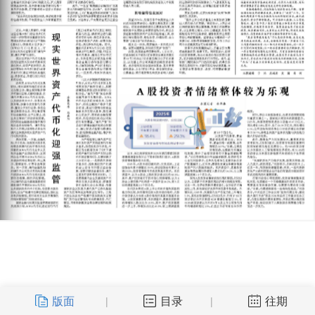
版面
目录
往期
|
|