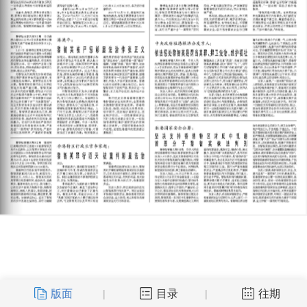
版面
目录
往期
|
|