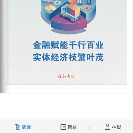
版面
目录
往期
|
|