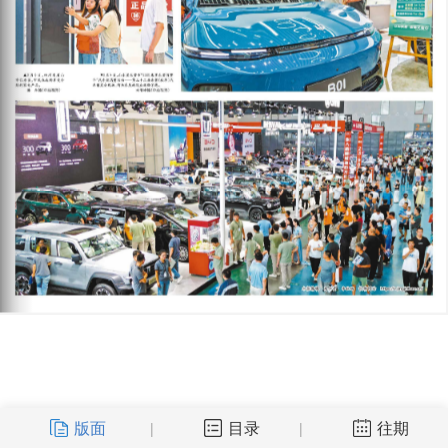
版面
目录
往期
|
|