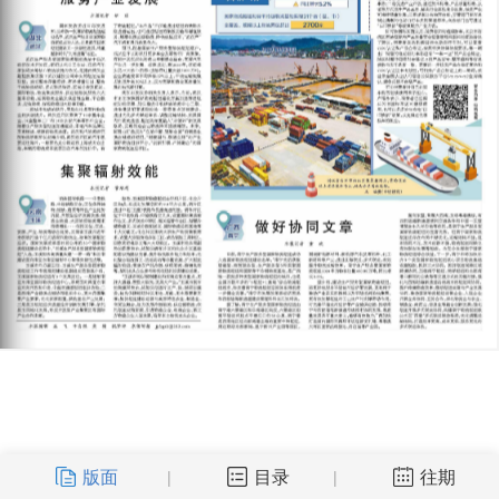
版面
目录
往期
|
|