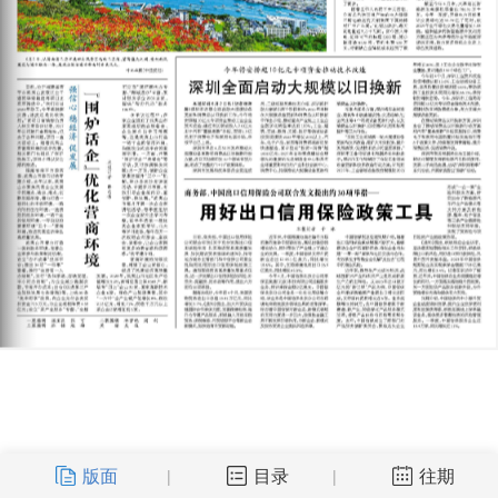
版面
目录
往期
|
|