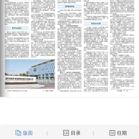
版面
目录
往期
|
|