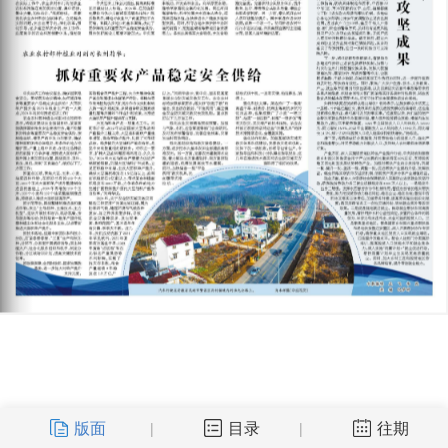
版面
目录
往期
|
|