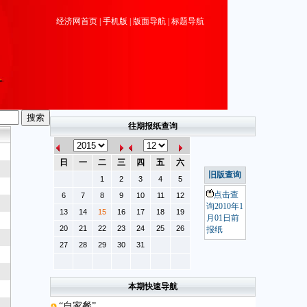
经济网首页
|
手机版
|
版面导航
|
标题导航
往期报纸查询
日
一
二
三
四
五
六
旧版查询
1
2
3
4
5
点击查
6
7
8
9
10
11
12
询2010年1
13
14
15
16
17
18
19
月01日前
20
21
22
23
24
25
26
报纸
27
28
29
30
31
本期快速导航
“自家餐”