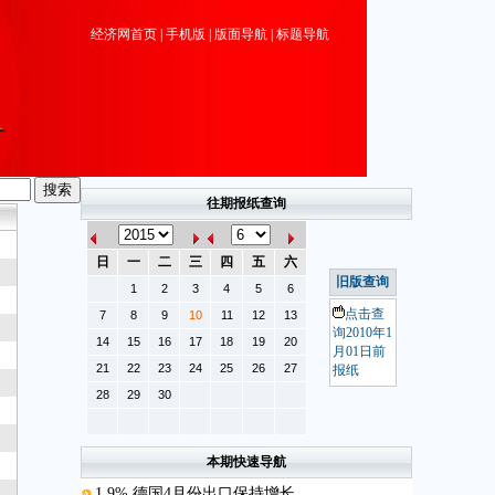
经济网首页
|
手机版
|
版面导航
|
标题导航
往期报纸查询
日
一
二
三
四
五
六
旧版查询
1
2
3
4
5
6
点击查
7
8
9
10
11
12
13
询2010年1
14
15
16
17
18
19
20
月01日前
21
22
23
24
25
26
27
报纸
28
29
30
本期快速导航
1.9% 德国4月份出口保持增长