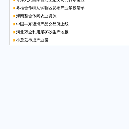
粤桂合作特别试验区发布产业禁投清单
海南整合休闲农业资源
中国—东盟海产品交易所上线
河北万全利用尾矿砂生产地板
小蘑菇串成产业园
重庆打造物联网产业高地
合肥南站将开行14列动车组
婺源菊农采菊忙
中国苏州中鲈投洽会开幕