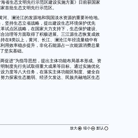
《青海省生态文明先行示范区建设实施方案》日前获国家
国家首批生态文明先行示范区。
黄河、澜沧江的发源地和我国淡水资源的重要补给地。
任，坚持生态立省战略，提出建设生态环境保护优先
改革试点区战略，在国家大力支持下，生态保护建设、
综合治理等方面取得了积极进展。三江源生态恢复成效
持在Ⅱ类以上，黄河、长江、澜沧江年径流量稳中有
源利用效率稳步提升，非化石能源占一次能源消费总量
定了坚实基础。
、两促进”为指导思想，提出主体功能布局基本形成、资
文明制度先行先试取得重大成果等目标。通过实施优化
建设力度等八大任务，在落实主体功能区制度、健全自
，努力探索生态脆弱、经济欠发达、民族共融地区生态
放大
缩小
默认