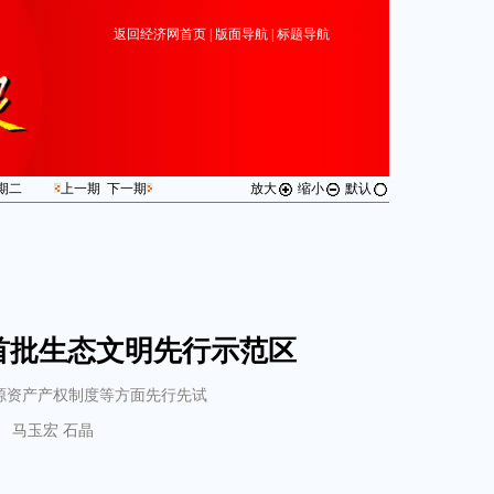
返回经济网首页
|
版面导航
|
标题导航
期
二
上一期
下一期
放大
缩小
默认
首批生态文明先行示范区
源资产产权制度等方面先行先试
马玉宏 石晶